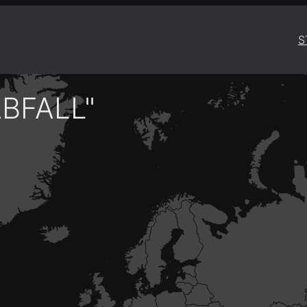
S
BFALL"