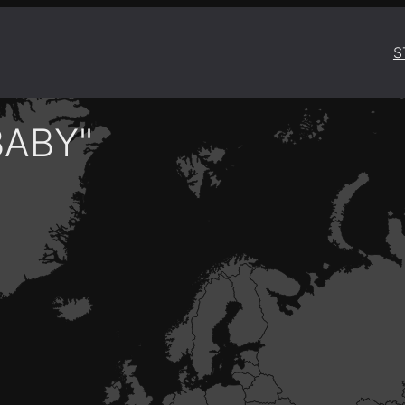
S
BABY"