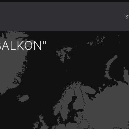
S
BALKON"