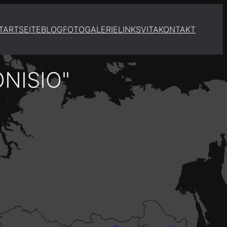
TARTSEITE
BLOG
FOTOGALERIE
LINKS
VITA
KONTAKT
NISIO"