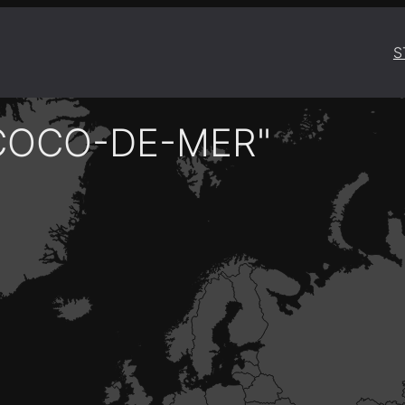
S
COCO-DE-MER"