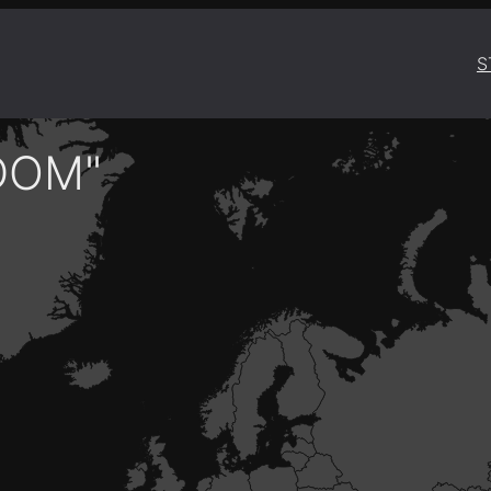
S
DOM"