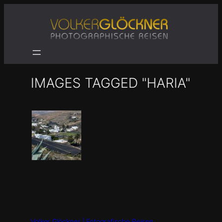
Zum
Inhalt
springen
IMAGES TAGGED "HARIA"
Volker Glöckner | Fotografische Reisen