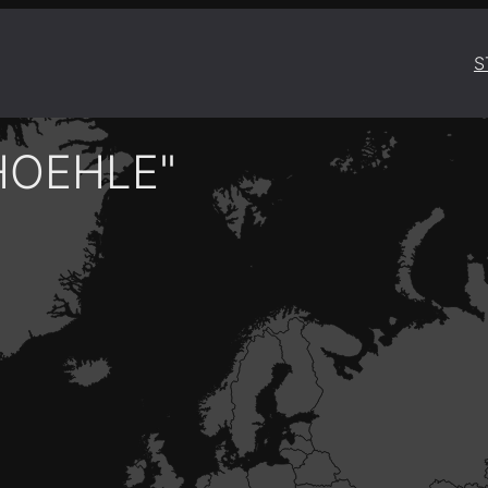
S
HOEHLE"