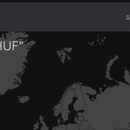
S
HUF"