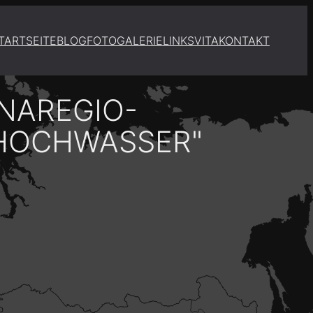
TARTSEITE
BLOG
FOTOGALERIE
LINKS
VITA
KONTAKT
NNAREGIO-
HOCHWASSER"