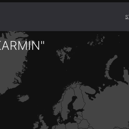
S
KARMIN"