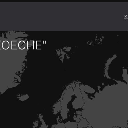
S
KOECHE"