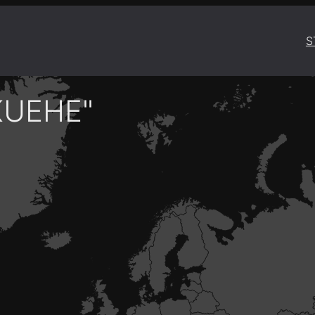
S
KUEHE"