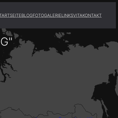
TARTSEITE
BLOG
FOTOGALERIE
LINKS
VITA
KONTAKT
G"