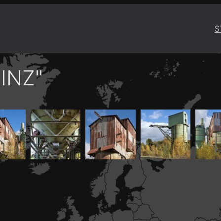
S
INZ"