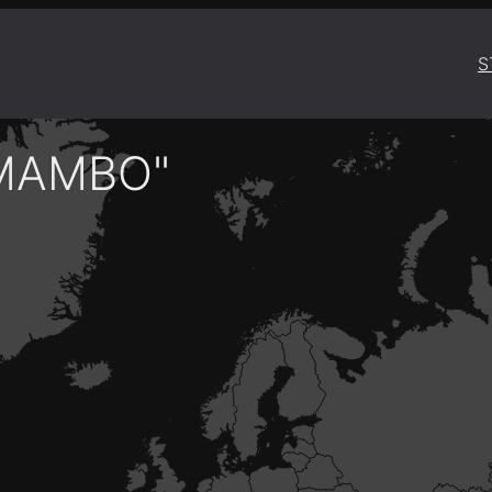
S
"MAMBO"