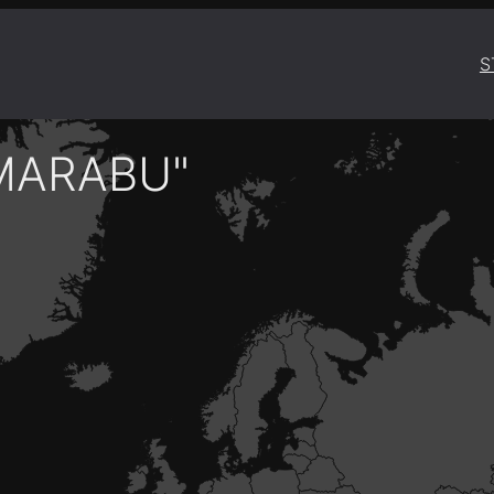
S
MARABU"