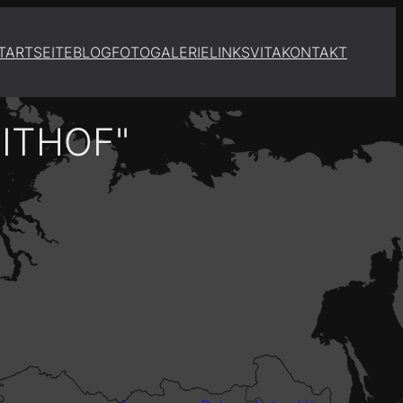
TARTSEITE
BLOG
FOTOGALERIE
LINKS
VITA
KONTAKT
ITHOF"