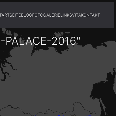
TARTSEITE
BLOG
FOTOGALERIE
LINKS
VITA
KONTAKT
-PALACE-2016"