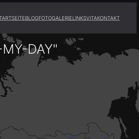
TARTSEITE
BLOG
FOTOGALERIE
LINKS
VITA
KONTAKT
-MY-DAY"