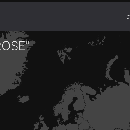
S
ROSE"