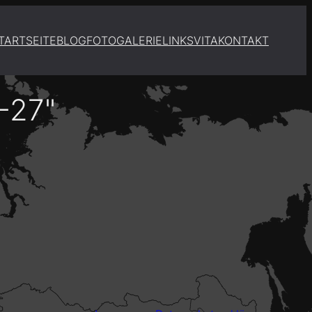
TARTSEITE
BLOG
FOTOGALERIE
LINKS
VITA
KONTAKT
-27"