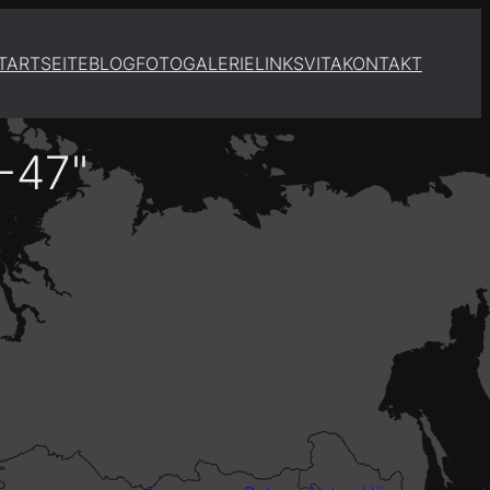
TARTSEITE
BLOG
FOTOGALERIE
LINKS
VITA
KONTAKT
-47"