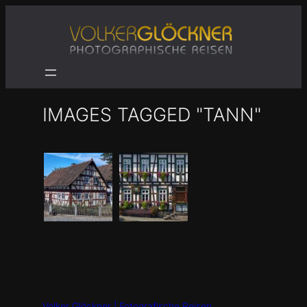
Zum
Inhalt
springen
IMAGES TAGGED "TANN"
Volker Glöckner | Fotografische Reisen