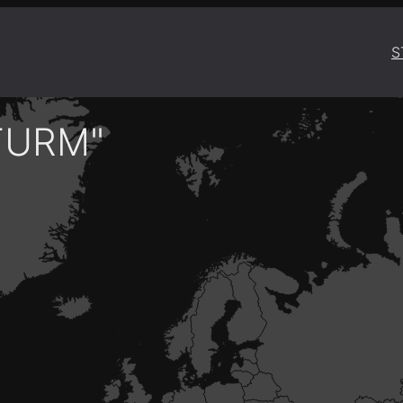
S
TURM"