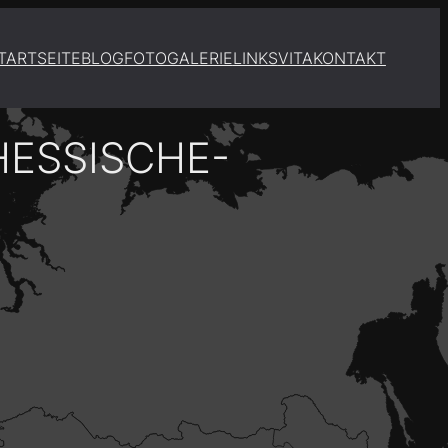
TARTSEITE
BLOG
FOTOGALERIE
LINKS
VITA
KONTAKT
HESSISCHE-