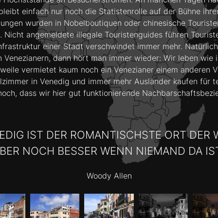
leibt einfach nur noch die Statistenrolle auf der Bühne ihr
ungen wurden in Nobelboutiquen oder chinesische Touristen
n. Nicht angemeldete illegale Touristenguides führen Tour
nfrastruktur einer Stadt verschwindet immer mehr. Natürlich 
n Venezianern, dann hört man immer wieder: Wir leben wie 
lerweile vermietet kaum noch ein Venezianer einem anderen 
lzimmer in Venedig und immer mehr Ausländer kaufen für teu
noch, dass wir hier gut funktionierende Nachbarschaftsbez
EDIG IST DER ROMANTISCHSTE ORT DER 
BER NOCH BESSER WENN NIEMAND DA IS
Woody Allen