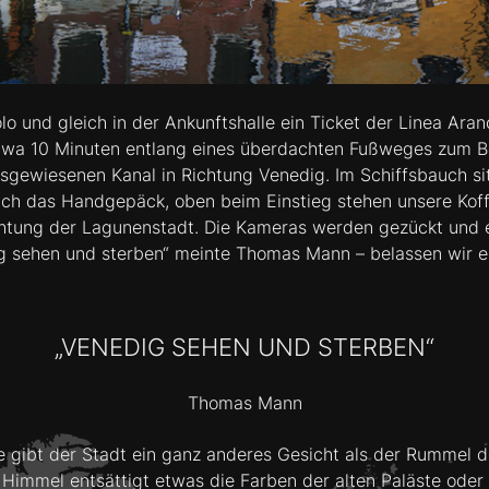
und gleich in der Ankunftshalle ein Ticket der Linea Aranci
etwa 10 Minuten entlang eines überdachten Fußweges zum B
sgewiesenen Kanal in Richtung Venedig. Im Schiffsbauch s
 sich das Handgepäck, oben beim Einstieg stehen unsere Kof
ichtung der Lagunenstadt. Die Kameras werden gezückt und 
ig sehen und sterben“ meinte Thomas Mann – belassen wir es
„VENEDIG SEHEN UND STERBEN“
Thomas Mann
lie gibt der Stadt ein ganz anderes Gesicht als der Rummel
Himmel entsättigt etwas die Farben der alten Paläste oder 