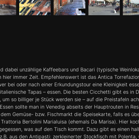
nd dabei unzählige Kaffeebars und Bacari (typische Weinlok
n hier immer Zeit. Empfehlenswert ist das Antica Torrefazio
r bei oder nach einer Erkundungstour eine Kleinigkeit esse
 italienische Tapas – essen. Die besten Cicchetti gibt es in 
 um so billiger je Stück werden sie – auf die Preistafeln a
sen sollte man in Venedig abseits der Hauptrouten in Rest
 dem Gemüse- bzw. Fischmarkt die Speisekarte, falls es übe
Trattoria Bertolini Marialuisa (ehemals Da Marisa). Hier koc
egessen, was auf den Tisch kommt. Dazu gibt es einen hal
B. aus den Antipasti: zerkleinerter Stockfisch mit Polenta