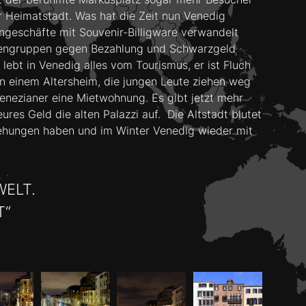
er Heimatstadt. Was hat die Zeit nun Venedig
geschäfte mit Souvenir-Billigware verwandelt
istengruppen gegen Bezahlung und Schwarzgeld
lebt in Venedig alles vom Tourismus, er ist Fluch
in einem Altersheim, die jungen Leute ziehen weg
Venezianer eine Mietwohnung. Es gibt jetzt mehr
res Geld die alten Palazzi auf. Die Altstadt blutet
iehungen haben und im Winter Venedig wieder mit
WELT.
T“