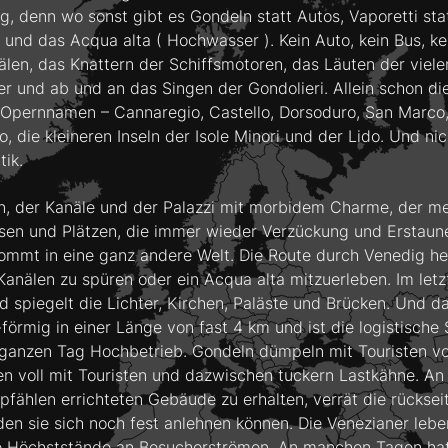
tig, denn wo sonst gibt es Gondeln statt Autos, Vaporetti s
 und das Acqua alta ( Hochwasser ). Kein Auto, kein Bus, ke
len, das Knattern der Schiffsmotoren, das Läuten der viele
r und ab und an das Singen der Gondolieri. Allein schon die
 wie Opernnamen – Cannaregio, Castello, Dorsoduro, San Mar
o, die kleineren Inseln der Isole Minori und der Lido. Und ni
ik.
ten, der Kanäle und der Palazzi mit morbidem Charme, der m
en und Plätzen, die immer wieder Verzückung und Erstaunen
mt in eine ganz andere Welt. Die Route durch Venedig heis
nälen zu spüren oder ein Acqua alta mitzuerleben. Im let
d spiegelt die Lichter, Kirchen, Paläste und Brücken. Und 
förmig in einer Länge von fast 4 km und ist die logistische
anzen Tag Hochbetrieb. Gondeln dümpeln mit Touristen vorb
en voll mit Touristen und dazwischen tuckern Lastkähne. A
fählen errichteten Gebäude zu erhalten, verrät die rückseit
en sie sich noch fest anlehnen können. Die Venezianer lebe
 Höchststände an Besucherströmen. An manchen Tagen hat