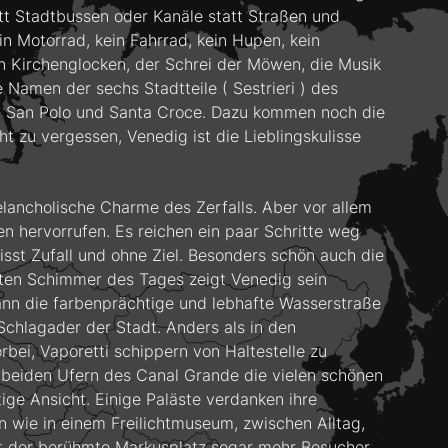
tatt Stadtbussen oder Kanäle statt Straßen und
in Motorrad, kein Fahrrad, kein Hupen, kein
n Kirchenglocken, der Schrei der Möwen, die Musik
 Namen der sechs Stadtteile ( Sestrieri ) des
co, San Polo und Santa Croce. Dazu kommen noch die
cht zu vergessen, Venedig ist die Lieblingskulisse
elancholische Charme des Zerfalls. Aber vor allem
 hervorrufen. Es reichen ein paar Schritte weg
st Zufall und ohne Ziel. Besonders schön auch die
zten Schimmer des Tages zeigt Venedig sein
dann die farbenprächtige und lebhafte Wasserstraße
 Schlagader der Stadt. Anders als in den
ei, Vaporetti schippern von Haltestelle zu
n beiden Ufern des Canal Grande die vielen schönen
ige Ansicht. Einige Paläste verdanken ihre
n wie in einem Freilichtmuseum, zwischen Alltag,
 der berühmte Markusplatz sogar mehr Besucher