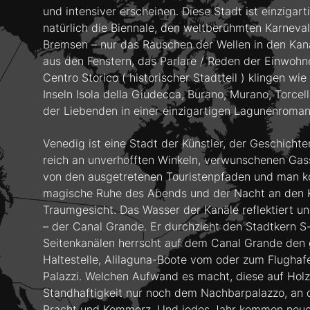
und intensiver erscheinen. Diese Stadt ist einzigar
natürlich die Biennale, den weltberühmten Karneval
Bremsen – nur das Rauschen der Wellen in den Kanä
aus den Fenstern, das Parlare / Reden der Einwohne
Centro Storico ( historischer Stadtteil ) klingen
Inseln Isola della Giudecca, Burano, Murano, Torcell
der Liebenden in einer einzigartigen Lagunenromant
Venedig ist eine Stadt der Künstler, der Geschich
reich an unverhofften Winkeln, verwunschenen Gass
von den ausgetretenen Touristenpfaden und man kom
magische Ruhe des Abends und der Nacht an den Ka
Traumgesicht. Das Wasser der Kanäle reflektiert un
– der Canal Grande. Er durchzieht den Stadtkern S-
Seitenkanälen herrscht auf dem Canal Grande den g
Haltestelle, Alilaguna-Boote vom oder zum Flughaf
Palazzi. Welchen Aufwand es macht, diese auf Holzp
Standhaftigkeit nur noch dem Nachbarpalazzo, an d
Pracht und Kommerz. Und jedes Jahr kommen neue