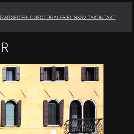
TARTSEITE
BLOG
FOTOGALERIE
LINKS
VITA
KONTAKT
ER