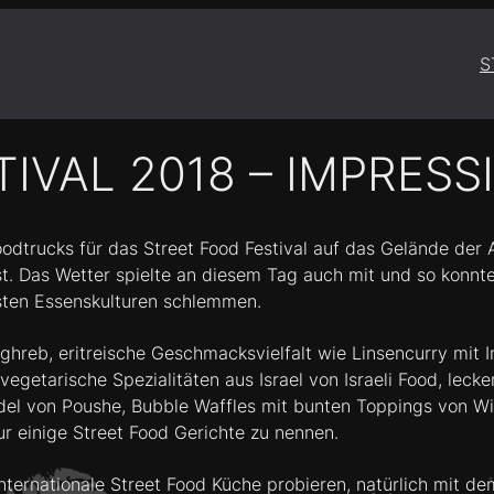
S
IVAL 2018 – IMPRES
odtrucks für das Street Food Festival auf das Gelände der A
bst. Das Wetter spielte an diesem Tag auch mit und so konn
hsten Essenskulturen schlemmen.
ghreb,
eritreische Geschmacksvielfalt
wie Linsencurry mit I
vegetarische Spezialitäten aus Israel
von Israeli Food,
lecke
del
von Poushe, Bubble Waffles mit bunten Toppings von Wi
einige Street Food Gerichte zu nennen.
ernationale Street Food Küche probieren, natürlich mit dem