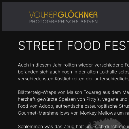
Zum
Inhalt
springen
STREET FOOD FEST
Auch in diesem Jahr rollten wieder verschiedene Fo
befanden sich auch noch in der alten Lokhalle sel
verschiedensten Köstlichkeiten der unterschiedlic
Blätterteig-Wraps
von Maison Touareg aus dem
Ma
herzhaft gewürzte Speisen von Pitty’s,
vegane und 
Food von Adobo, authentische osteuropäische Stru
Gourmet-Marshmellows von Monkey Mellows um nur 
Schlemmen was das Zeug hält und sich durch die int