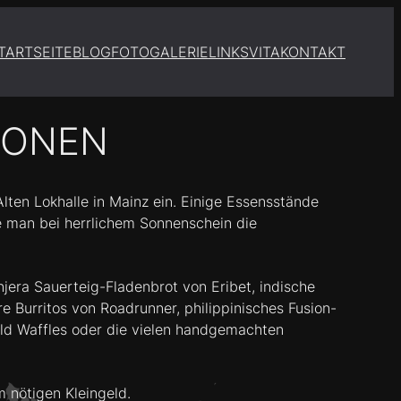
TARTSEITE
BLOG
FOTOGALERIE
LINKS
VITA
KONTAKT
SIONEN
lten Lokhalle in Mainz ein. Einige Essensstände
te man bei herrlichem Sonnenschein die
njera Sauerteig-Fladenbrot von Eribet, indische
re Burritos von Roadrunner, philippinisches Fusion-
ld Waffles oder die vielen handgemachten
 nötigen Kleingeld.